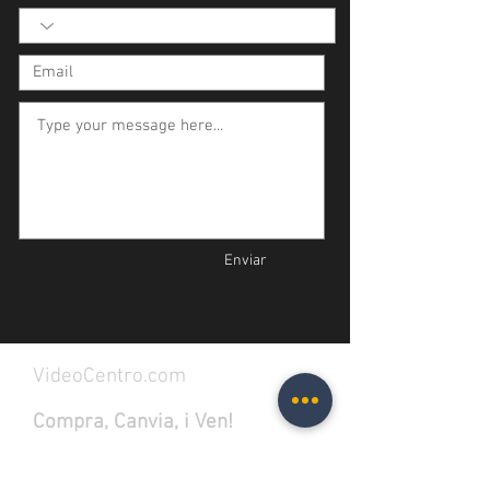
Enviar
VideoCentro.com
Compra, Canvia, i Ven!
La millor botiga que porta els
millors productes de vídeo