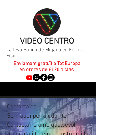
VIDEO CENTRO
La teva Botiga de Mitjana en Format
Físic
Enviament gratuït a Tot Europa
en ordres de €120 o Mas.
Contacta'ns
Som aquí per ajudar-te!
Contacta'ns amb qualsevol
pregunta i farem el nostre millor