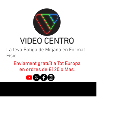
VIDEO CENTRO
La teva Botiga de Mitjana en Format
Físic
Enviament gratuït a Tot Europa
en ordres de €120 o Mas.
Nintendo Switch
Refine by
Filters
Clear all
Filters
Clear all