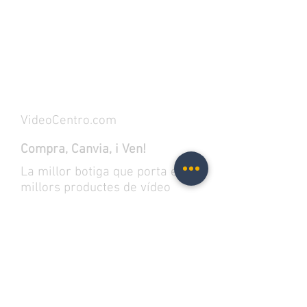
Track Orders
Favorites
Shopping Bag
Powered by Lightspeed
Display prices in:
EUR
VideoCentro.com
Compra, Canvia, i Ven!
La millor botiga que porta els
millors productes de vídeo
jocs, pel·lícules i bandes
sonores en format físic. A més,
trobaràs el millor merch als
millors preus.
Introduïu el vostre correu perquè et
notifiquem.