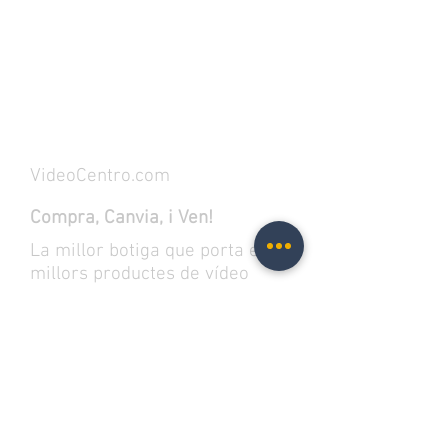
VideoCentro.com
Compra, Canvia, i Ven!
La millor botiga que porta els
millors productes de vídeo
jocs, pel·lícules i bandes
sonores en format físic. A més,
trobaràs el millor merch als
millors preus.
Introduïu el vostre correu perquè et
notifiquem.