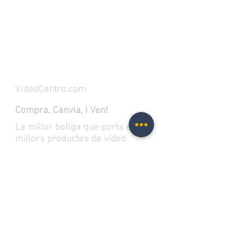
Destacados
Destacados
VideoCentro.com
Compra, Canvia, i Ven!
La millor botiga que porta els
millors productes de vídeo
jocs, pel·lícules i bandes
sonores en format físic. A més,
trobaràs el millor merch als
millors preus.
Introduïu el vostre correu perquè et
notifiquem.