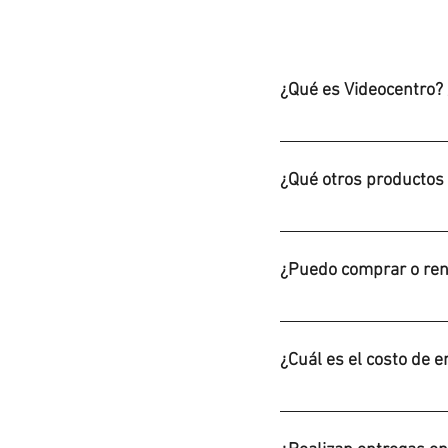
¿Qué es Videocentro?
El Nuevo Video Centro es
físico, como Videojuegos
¿Qué otros productos 
Videojuegos Retro (SNES
PS4) Películas (DVD y Blu
¿Puedo comprar o rent
Por el momento solo ten
¿Cuál es el costo de 
En Videocentro.com ofre
de €120 o mas o más. Ap