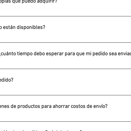
copias que puedo adquirir?
que puedes adquirir.
o están disponibles?
al.
¿cuánto tiempo debo esperar para que mi pedido sea envia
gamos los productos listos para enviar a los consumidores en n
el periodo de preventa.
edido?
do en cualquier momento antes de que se envíe (momento de la c
nes de productos para ahorrar costos de envío?
hará al momento que todos estén listos para enviar en un mismo