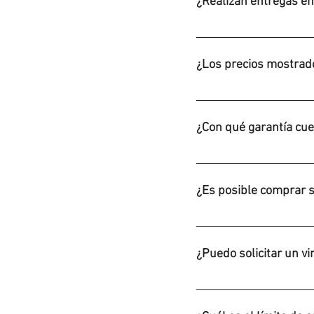
¿Realizan entregas e
Podemos enviar a todo el
¿Los precios mostrado
Si, los precios son finale
¿Con qué garantía cue
Todos los productos tien
de 7 días en artículos 
¿Es posible comprar s
Si en el caso que esté 
¿Puedo solicitar un vi
Solo trabajamos con dist
oficial, déjanos saber qu