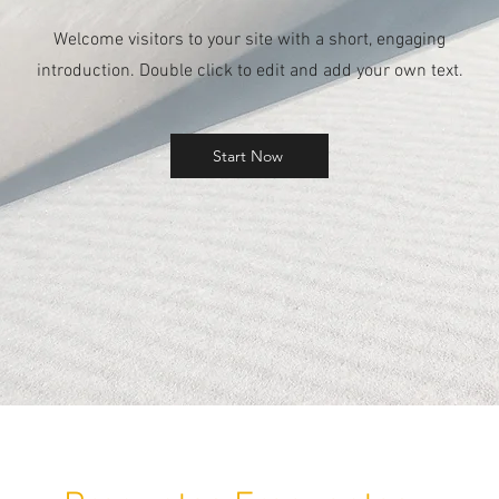
Welcome visitors to your site with a short, engaging
introduction. Double click to edit and add your own text.
Start Now