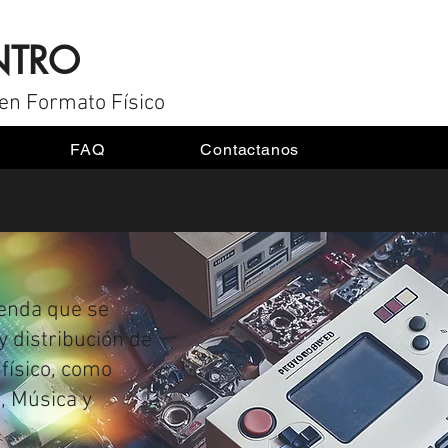
NTRO
en Formato Físico
FAQ
Contactanos
ienda que se
y distribución de
físico, como
, Música y