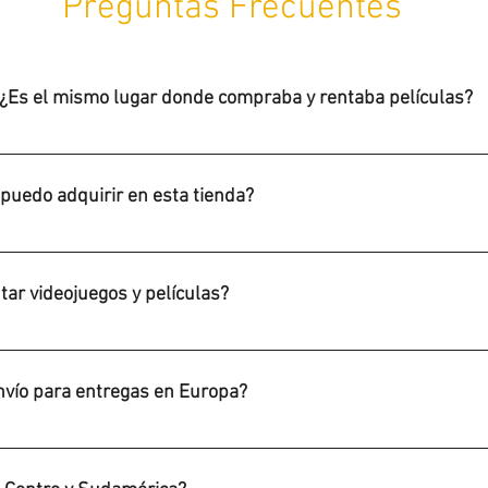
Preguntas Frecuentes
 ¿Es el mismo lugar donde compraba y rentaba películas?
 una tienda que se concentra en la venta y distribución de produ
, Películas, Música y Merch.
puedo adquirir en esta tienda?
, NES, Gameboy, N64, etc) Videojuegos de consolas modernas (N
 Ray) Vinilos, y Merch (playeras, posters, peluches, juguetes y fig
ar videojuegos y películas?
emos una cantidad limitada de productos a la venta (videojuegos 
envío para entregas en Europa?
cemos envío gratis para toda la mayoría de los países en la Uni
roximadamente el costo de envío por una orden de 0 a 1 Kilo es