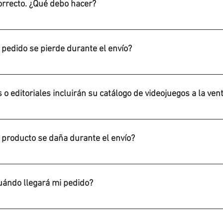
correcto. ¿Qué debo hacer?
 para resolver el inconveniente y mandarte el producto correspo
 pedido se pierde durante el envío?
resa de paquetería y dar de alta un caso/queja para que lo rastr
o editoriales incluirán su catálogo de videojuegos a la ven
acuerdos con las siguientes empresas: Piko Interactive/Physical
s como Limited Run Games, Strictly Limited y otras empresas.
 producto se daña durante el envío?
a la evidencia posible que demuestre que el producto llegó daña
 te mandaremos una guía pre-pagada para que lo envíes de regre
ándo llegará mi pedido?
envía, normalmente hay un tiempo de entrega entre los 3 a 9 días
l código de rastreo proporcionado por el sistema cuando tu orden