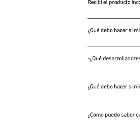
Recibí el producto in
Comunícate con nosotros
¿Qué debo hacer si mi
Debes contactar a la emp
-¿Qué desarrolladores 
Por el momento tenemos 
distribuidores de juego
¿Qué debo hacer si mi
Por Favor documenta tod
Después de confirmarlo,
¿Cómo puedo saber cu
repuesto.
Si, cuando tu pedido se 
rastrear tu pedido con e