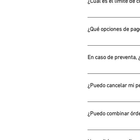
¿Cuál es el límite de 
No hay límite de copias 
¿Qué opciones de pag
Tarjeta de crédito y PayP
En caso de preventa, 
Nuestra meta es que ten
después de que termine 
¿Puedo cancelar mi p
Puedes cancelar tu pedi
envío)
¿Puedo combinar órde
Si! Tu pedido se despac