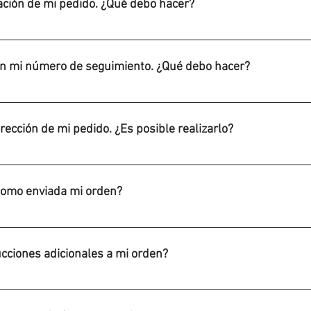
ación de mi pedido. ¿Qué debo hacer?
rmación en la seccion de correo no deseado en tu inbox del email
bro en el estado de cuenta de la tarjeta usada para hacer la com
n mi número de seguimiento. ¿Qué debo hacer?
 como PIKOGAMES en los estados de cuenta). Si no hay cobro, c
ro la orden fue exitosa y probablemente recibirás un correo de c
ar que el número de seguimiento es correcto. Si lo está, por favo
rección de mi pedido. ¿Es posible realizarlo?
rección del pedido mientras el estatus de tu orden no esté en env
vío).
como enviada mi orden?
os son parte de un flujo de trabajo donde normalmente hay un t
 envío, envío, y entrega a la paquetería. Tu orden aparecerá como e
cciones adicionales a mi orden?
ío.
ar que se puedan seguir todas tus instrucciones, pero haremos to