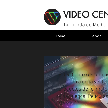
VIDEO CE
Tu Tienda de Media 
Home
Tienda
Video Centro es una t
concentra en la venta 
productos de formato 
Videojuegos, Películas
Merch.